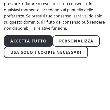
prestare, rifiutare o revocare il tuo consenso, in
registrati di Animal Equality.
qualsiasi momento, accedendo al pannello delle
preferenze. Se presti il tuo consenso, sarà valido solo
su questo dominio. Il rifiuto del consenso può rendere
non disponibili le relative funzioni.
ACCETTA TUTTO
PERSONALIZZA
USA SOLO I COOKIE NECESSARI
2026
Animal Equality. Tutti i diritti riservati
Condizioni d’Uso
Politica sulla Privacy
Informativa sui cookie
Trasparenza & Garanzie