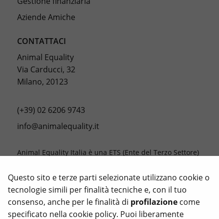
Gestione finanziaria
Aziende Amiche
CONTATTACI
Animal Equality
Via Carducci, 32
Milano, 20123
(+39) 02 6206 9743
info@animalequality.it
Animal Equality Italia è una ETS (Ente del Terzo Settore)
la cui missione è porre fine alle crudeltà verso gli
animali, registrata con il codice fiscale 976 81 66 05 81.
Questo sito e terze parti selezionate utilizzano cookie o
tecnologie simili per finalità tecniche e, con il tuo
Le donazioni ad Animal Equality sono deducibili dalle
consenso, anche per le finalità di
profilazione
come
tasse nella misura consentita dalla legge.
specificato nella
cookie policy
. Puoi liberamente
Animal Equality, Love Veg e iAnimal sono marchi